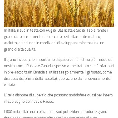
In Italia, il sud in testa con Puglia, Basilicata e Sicilia, il sole rende il
grano duro al momento del raccolto perfettamente maturo,
asciutto, quindi non in condizioni di sviluppare micotossine: un
grano di alta qualità.
Il grano invece, che importiamo da paesi con un clima più freddo del
nostro, come Russia e Canada, spesso viene trattato con fitofarmaci
in pre-raccolta (in Canada si utilizza regolarmente il glifosato, come
disseccante, prima della raccolta), operazione da noi severamente
vietata.
L’Italia dispone di superfici che possono soddisfare quasi per intero
il fabbisogno del nostro Paese.
I 600 mila ettari non coltivati nel sud potrebbero produrre grano
duro per aumentare notevolmente il nostro grado di auto