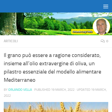
Skip to content
ARTICOLI
0
Il grano può essere a ragione considerato,
insieme all’olio extravergine di oliva, un
pilastro essenziale del modello alimentare
Mediterraneo
BY
ORLANDO VELLA
· PUBLISHED
19 MARCH, 2022
· UPDATED
19 MARCH,
2022