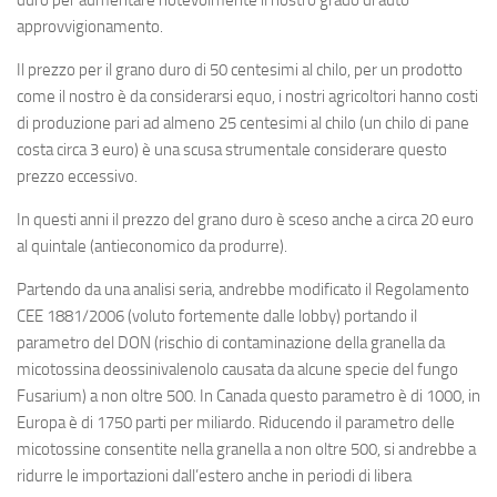
approvvigionamento.
Il prezzo per il grano duro di 50 centesimi al chilo, per un prodotto
come il nostro è da considerarsi equo, i nostri agricoltori hanno costi
di produzione pari ad almeno 25 centesimi al chilo (un chilo di pane
costa circa 3 euro) è una scusa strumentale considerare questo
prezzo eccessivo.
In questi anni il prezzo del grano duro è sceso anche a circa 20 euro
al quintale (antieconomico da produrre).
Partendo da una analisi seria, andrebbe modificato il Regolamento
CEE 1881/2006 (voluto fortemente dalle lobby) portando il
parametro del DON (rischio di contaminazione della granella da
micotossina deossinivalenolo causata da alcune specie del fungo
Fusarium) a non oltre 500. In Canada questo parametro è di 1000, in
Europa è di 1750 parti per miliardo. Riducendo il parametro delle
micotossine consentite nella granella a non oltre 500, si andrebbe a
ridurre le importazioni dall’estero anche in periodi di libera